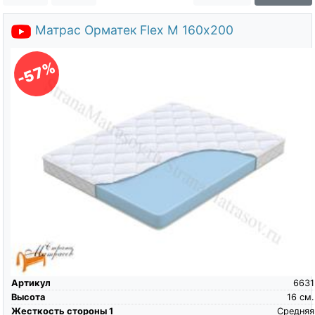
О компании
Матрас Орматек Flex M 160х200
Контакты
Доставка по городу
-57%
Артикул
6631
Высота
16
см.
Жесткость стороны 1
Средняя