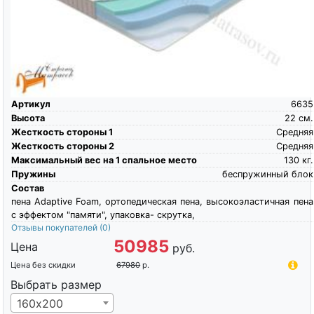
Артикул
6635
Высота
22
см.
Жесткость стороны 1
Средняя
Жесткость стороны 2
Средняя
Максимальный вес на 1 спальное место
130
кг.
Пружины
беспружинный блок
Состав
пена Adaptive Foam, ортопедическая пена, высокоэластичная пена
c эффектом "памяти", упаковка- скрутка,
Отзывы покупателей
(0)
50985
Цена
руб.
Цена без скидки
67980
р.
Выбрать размер
160х200