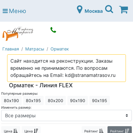
Страна матрасов
Меню
Москва
Open submenu (Матрасы)
Матрасы
Open submenu (Кровати)
Кровати
Open submenu (Аксессуары)
Аксессуары
Главная
Матрасы
Орматек
Open submenu (Диваны)
Диваны
Сайт находится на реконструкции. Заказы
Open submenu (Постельное белье)
Постельное белье
временно не принимаются. По вопросам
Open submenu (Мебель)
обращайтесь на Email: kd@stranamatrasov.ru
Мебель
Орматек - Линия FLEX
Open submenu (Основания)
Основания
Популярные размеры:
Open submenu (Детские матрасы)
Детские матрасы
80х190
80х195
80х200
90х190
90х195
Изменить размер:
Open submenu (Детские кровати)
Детские кровати
Open submenu (Шкафы)
Шкафы
Цена
Цена
Рейтинг
Рейтинг