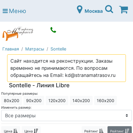
Страна матрасов
Меню
Москва
Open submenu (Матрасы)
Матрасы
Open submenu (Кровати)
Кровати
Open submenu (Аксессуары)
Аксессуары
Главная
Матрасы
Sontelle
Open submenu (Диваны)
Диваны
Сайт находится на реконструкции. Заказы
Open submenu (Постельное белье)
Постельное белье
временно не принимаются. По вопросам
Open submenu (Мебель)
обращайтесь на Email: kd@stranamatrasov.ru
Мебель
Sontelle - Линия Libre
Open submenu (Основания)
Основания
Популярные размеры:
Open submenu (Детские матрасы)
Детские матрасы
80х200
90х200
120х200
140х200
160х200
Изменить размер:
Open submenu (Детские кровати)
Детские кровати
Open submenu (Шкафы)
Шкафы
Цена
Цена
Рейтинг
Рейтинг