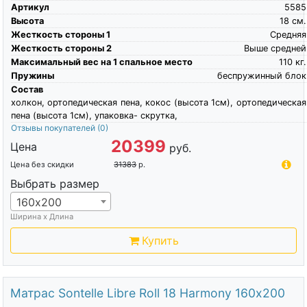
Артикул
5585
Высота
18
см.
Жесткость стороны 1
Средняя
Жесткость стороны 2
Выше средней
Максимальный вес на 1 спальное место
110
кг.
Пружины
беспружинный блок
Состав
холкон, ортопедическая пена, кокос (высота 1см), ортопедическая
пена (высота 1см), упаковка- скрутка,
Отзывы покупателей
(0)
20399
Цена
руб.
Цена без скидки
31383
р.
Выбрать размер
160х200
Ширина х Длина
Купить
Матрас Sontelle Libre Roll 18 Harmony 160х200