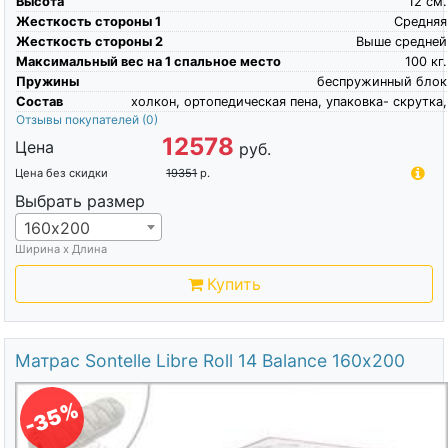
Высота
12
см.
Жесткость стороны 1
Средняя
Жесткость стороны 2
Выше средней
Максимальный вес на 1 спальное место
100
кг.
Пружины
беспружинный блок
Состав
холкон, ортопедическая пена, упаковка- скрутка,
Отзывы покупателей
(0)
12578
Цена
руб.
Цена без скидки
19351
р.
Выбрать размер
160х200
Ширина х Длина
Купить
Матрас Sontelle Libre Roll 14 Balance 160х200
-35%