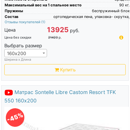
Максимальный вес на 1 спальное место
90
кг.
Пружины
беспружинный блок
Состав
ортопедическая пена, упаковка- скрутка,
Отзывы покупателей
(1)
13925
Цена
руб.
Цена без скидки
21423
р.
Выбрать размер
160х200
Ширина х Длина
Купить
Матрас Sontelle Libre Castom Resort TFK
550 160х200
-45%