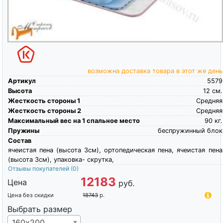
возможна доставка товара в этот же день
Артикул
5579
Высота
12
см.
Жесткость стороны 1
Средняя
Жесткость стороны 2
Средняя
Максимальный вес на 1 спальное место
90
кг.
Пружины
беспружинный блок
Состав
ячеистая пена (высота 3см), ортопедическая пена, ячеистая пена
(высота 3см), упаковка- скрутка,
Отзывы покупателей
(0)
12183
Цена
руб.
Цена без скидки
18743
р.
Выбрать размер
160х200