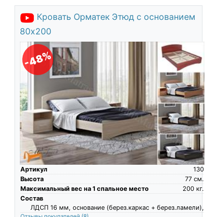
Кровать Орматек Этюд с основанием
80х200
-48%
Артикул
130
Высота
77
см.
Максимальный вес на 1 спальное место
200
кг.
Состав
ЛДСП 16 мм, основание (берез.каркас + берез.ламели),
Отзывы покупателей
(8)