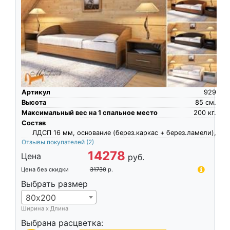
Артикул
929
Высота
85
см.
Максимальный вес на 1 спальное место
200
кг.
Состав
ЛДСП 16 мм, основание (берез.каркас + берез.ламели),
Отзывы покупателей
(2)
14278
Цена
руб.
Цена без скидки
31730
р.
Выбрать размер
80х200
Ширина х Длина
Выбрана расцветка: