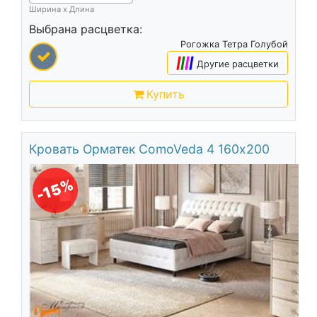
Ширина х Длина
Выбрана расцветка:
Рогожка Тетра Голубой
|
|
|
|
Другие расцветки
Купить
Кровать Орматек ComoVeda 4 160х200
-15%