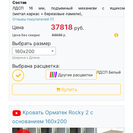
Состав
ЛДСП 16 мм, подъемный механизм с ящиком
(метал.каркас + березовые ламели),
Отзывы покупателей
(1)
37818
Цена
руб.
Цена без скидки
63030
р.
Выбрать размер
160х200
Ширина х Длина
Выбрана расцветка:
ЛДСП Белый
|
|
|
|
Другие расцветки
Купить
Кровать Орматек Rocky 2 с
основанием 160х200