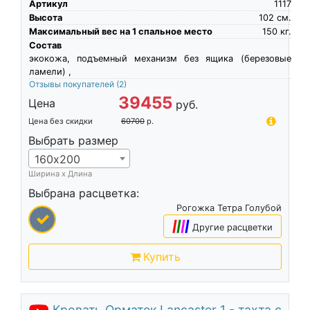
Артикул
1117
Высота
102
см.
Максимальный вес на 1 спальное место
150
кг.
Состав
экокожа, подъемный механизм без ящика (березовые
ламели) ,
Отзывы покупателей
(2)
39455
Цена
руб.
Цена без скидки
60700
р.
Выбрать размер
160х200
Ширина х Длина
Выбрана расцветка:
Рогожка Тетра Голубой
|
|
|
|
Другие расцветки
Купить
Кровать Орматек Lancaster 1 - тахта с