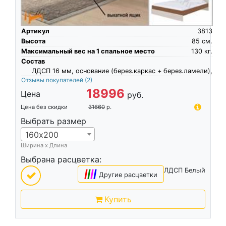
Артикул
3813
Высота
85
см.
Максимальный вес на 1 спальное место
130
кг.
Состав
ЛДСП 16 мм, основание (берез.каркас + берез.ламели),
Отзывы покупателей
(2)
18996
Цена
руб.
Цена без скидки
31660
р.
Выбрать размер
160х200
Ширина х Длина
Выбрана расцветка:
ЛДСП Белый
|
|
|
|
Другие расцветки
Купить