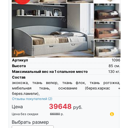
Артикул
1096
Высота
85
см.
Максимальный вес на 1 спальное место
130
кг.
Состав
экокожа, ткань велюр, ткань флок, ткань рогожка,
мебельная ткань, основание (берез.каркас +
берез.ламели),
Отзывы покупателей
(2)
39648
Цена
руб.
Цена без скидки
66080
р.
Выбрать размер