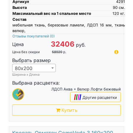
Артикул
4291
Высота
90
см.
Максимальный вес на 1 спальное место
120
кг.
Состав
мебельная ткань, березовые ламели, ЛДСП 16 мм, ткань
велюр,
Отзывы покупателей
(0)
32406
Цена
руб.
Цена без скидки
58920
р.
Выбрать размер
80х200
Ширина х Длина
Выбрана расцветка:
ЛДСП Аква + Велюр Лофти бежевый
|
|
|
|
Другие расцветки
Купить
Кровать Орматек ComoVeda 3 160х200