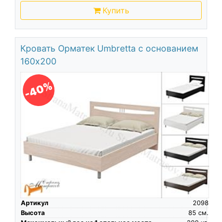
Купить
Кровать Орматек Umbretta с основанием
160х200
-40%
Артикул
2098
Высота
85
см.