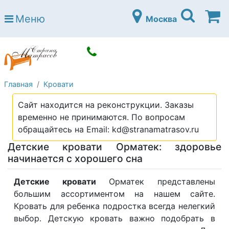
Страна матрасов
Меню
Москва
Open submenu (Матрасы)
Матрасы
Open submenu (Кровати)
Кровати
Open submenu (Аксессуары)
Аксессуары
Главная
Кровати
Open submenu (Диваны)
Диваны
Сайт находится на реконструкции. Заказы
Open submenu (Постельное белье)
Постельное белье
временно не принимаются. По вопросам
Open submenu (Мебель)
обращайтесь на Email: kd@stranamatrasov.ru
Мебель
Детские кровати Орматек: здоровье
Open submenu (Основания)
Основания
начинается с хорошего сна
Open submenu (Детские матрасы)
Детские матрасы
Детские кровати
Орматек представлены
Open submenu (Детские кровати)
большим ассортиментом на нашем сайте.
Детские кровати
Кровать для ребенка подростка всегда нелегкий
Open submenu (Шкафы)
Шкафы
выбор. Детскую кровать важно подобрать в