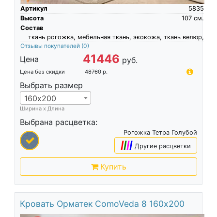
Артикул
5835
Высота
107
см.
Состав
ткань рогожка, мебельная ткань, экокожа, ткань велюр,
Отзывы покупателей
(0)
41446
Цена
руб.
Цена без скидки
48760
р.
Выбрать размер
160х200
Ширина х Длина
Выбрана расцветка:
Рогожка Тетра Голубой
|
|
|
|
Другие расцветки
Купить
Кровать Орматек ComoVeda 8 160х200