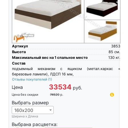
Артикул
3853
Высота
85
см.
Максимальный вес на 1 спальное место
130
кг.
Состав
подъемный механизм с ящиком (метал.каркас +
березовые ламели), ЛДСП 16 мм,
Отзывы покупателей
(1)
33534
Цена
руб.
Цена без скидки
74520
р.
Выбрать размер
160х200
Ширина х Длина
Выбрана расцветка: