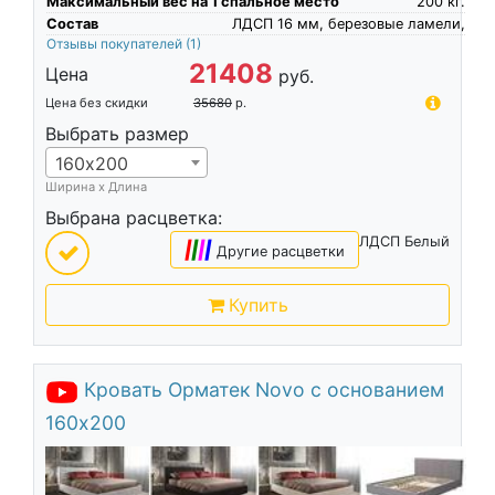
Максимальный вес на 1 спальное место
200
кг.
Состав
ЛДСП 16 мм, березовые ламели,
Отзывы покупателей
(1)
21408
Цена
руб.
Цена без скидки
35680
р.
Выбрать размер
160х200
Ширина х Длина
Выбрана расцветка:
ЛДСП Белый
|
|
|
|
Другие расцветки
Купить
Кровать Орматек Novo с основанием
160х200