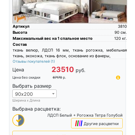
Артикул
3810
Высота
90
см.
Максимальный вес на 1 спальное место
120
кг.
Состав
ткань велюр, ЛДСП 16 мм, ткань рогожка, мебельная
ткань, экокожа, ткань флок, основание из фанеры,
Отзывы покупателей
(1)
23510
Цена
руб.
Цена без скидки
67170
р.
Выбрать размер
90х200
Ширина х Длина
Выбрана расцветка:
ЛДСП Белый + Рогожка Тетра Голубой
|
|
|
|
Другие расцветки