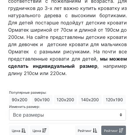
соответствии с пожеланиям и возраста. Для
О компании
грудничков до 3-х лет важно купить кроватку из
натурального дерева с высокими бортиками.
Контакты
Для детей постарше подойдут детские кровати
Доставка по городу
Орматек шириной от 70см и длиной от 190см до
200см. На сайте представлены детские кровати
для девочек и детские кровати для мальчиков
Орматек с разными рисунками. На почти все
представленные кровати для детей,
мы можем
сделать индивидуальный размер
, например
длину 210см или 220см.
Популярные размеры:
90х200
90х190
120х200
140х200
120х190
Изменить размер:
Цена
Цена
Рейтинг
Рейтинг