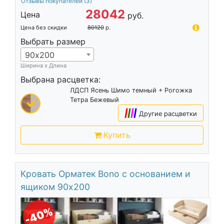
Отзывы покупателей
(3)
28042
Цена
руб.
Цена без скидки
80120
р.
Выбрать размер
90х200
Ширина х Длина
Выбрана расцветка:
ЛДСП Ясень Шимо темный + Рогожка
Тетра Бежевый
|
|
|
|
Другие расцветки
Купить
Кровать Орматек Bono с основанием и
ящиком 90х200
-40%