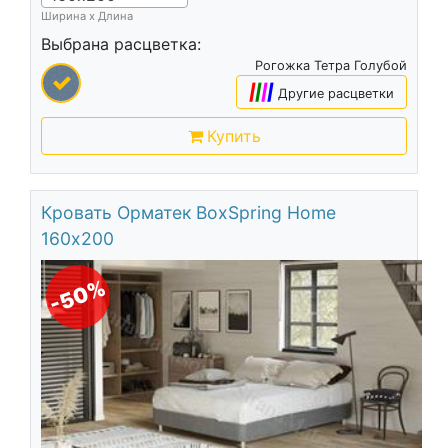
Ширина х Длина
Выбрана расцветка:
Рогожка Тетра Голубой
|
|
|
|
Другие расцветки
Купить
Кровать Орматек BoxSpring Home
160х200
-50%