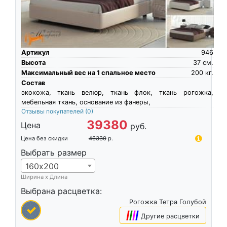
Артикул
946
Высота
37
см.
Максимальный вес на 1 спальное место
200
кг.
Состав
экокожа, ткань велюр, ткань флок, ткань рогожка,
мебельная ткань, основание из фанеры,
Отзывы покупателей
(0)
39380
Цена
руб.
Цена без скидки
46330
р.
Выбрать размер
160х200
Ширина х Длина
Выбрана расцветка:
Рогожка Тетра Голубой
|
|
|
|
Другие расцветки