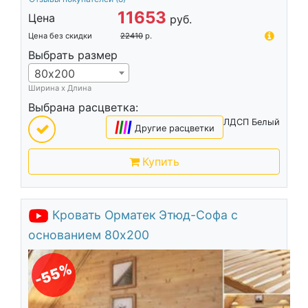
11653
Цена
руб.
Цена без скидки
22410
р.
Выбрать размер
80х200
Ширина х Длина
Выбрана расцветка:
ЛДСП Белый
|
|
|
|
Другие расцветки
Купить
Кровать Орматек Этюд-Софа с
основанием 80х200
-55%