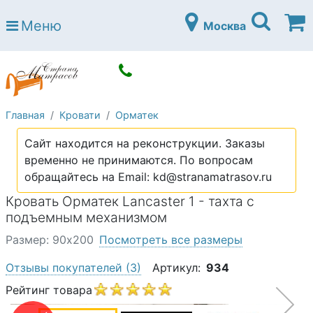
Страна матрасов
Меню
Москва
Open submenu (Матрасы)
Матрасы
Open submenu (Кровати)
Кровати
Open submenu (Аксессуары)
Аксессуары
Главная
Кровати
Орматек
Open submenu (Диваны)
Диваны
Сайт находится на реконструкции. Заказы
Open submenu (Постельное белье)
Постельное белье
временно не принимаются. По вопросам
Open submenu (Мебель)
обращайтесь на Email: kd@stranamatrasov.ru
Мебель
Кровать Орматек Lancaster 1 - тахта с
Open submenu (Основания)
Основания
подъемным механизмом
Open submenu (Детские матрасы)
Детские матрасы
Размер: 90х200
Посмотреть все размеры
Open submenu (Детские кровати)
Детские кровати
Отзывы покупателей
(3)
Артикул:
934
Open submenu (Шкафы)
Рейтинг товара
Шкафы