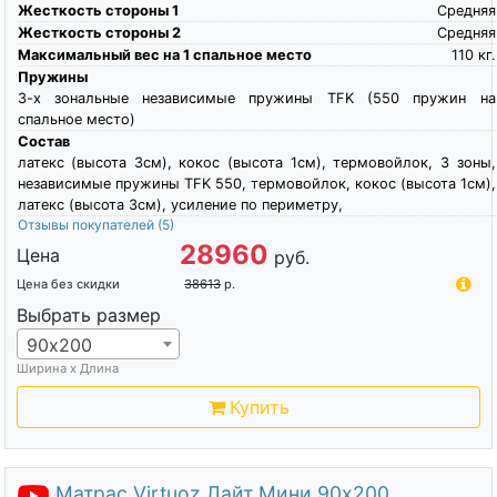
Жесткость стороны 1
Средняя
Жесткость стороны 2
Средняя
Максимальный вес на 1 спальное место
110
кг.
Пружины
3-х зональные независимые пружины TFK (550 пружин на
спальное место)
Состав
латекс (высота 3см), кокос (высота 1см), термовойлок, 3 зоны,
независимые пружины TFK 550, термовойлок, кокос (высота 1см),
латекс (высота 3см), усиление по периметру,
Отзывы покупателей
(5)
28960
Цена
руб.
Цена без скидки
38613
р.
Выбрать размер
90х200
Ширина х Длина
Купить
Матрас Virtuoz Лайт Мини 90х200