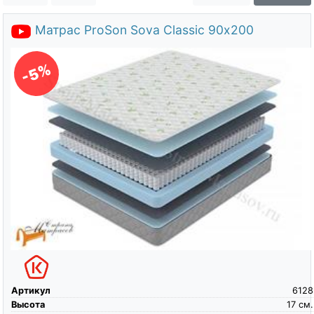
О компании
Матрас ProSon Sova Classic 90х200
Контакты
Доставка по городу
-5%
Артикул
6128
Высота
17
см.