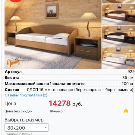
Артикул
929
Высота
85
см.
Максимальный вес на 1 спальное место
200
кг.
Состав
ЛДСП 16 мм, основание (берез.каркас + берез.ламели),
Отзывы покупателей
(2)
14278
Цена
руб.
Цена без скидки
31730
р.
Выбрать размер
80х200
Ширина х Длина