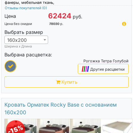
фанеры, мебельная ткань,
Отзывы покупателей
(0)
62424
Цена
руб.
Цена без скидки
78030
р.
Выбрать размер
160х200
Ширина х Длина
Выбрана расцветка:
Рогожка Тетра Голубой
|
|
|
|
Другие расцветки
Купить
Кровать Орматек Rocky Base с основанием
160х200
-15%