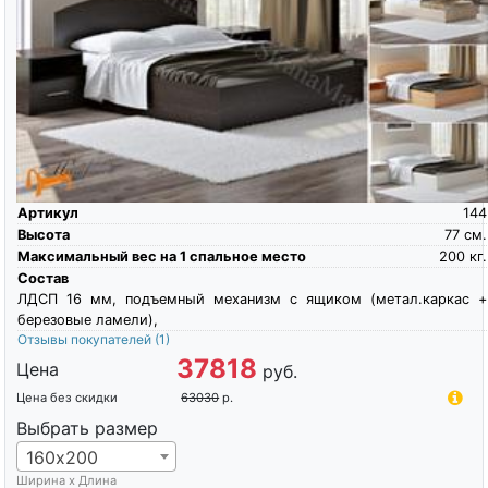
Артикул
144
Высота
77
см.
Максимальный вес на 1 спальное место
200
кг.
Состав
ЛДСП 16 мм, подъемный механизм с ящиком (метал.каркас +
березовые ламели),
Отзывы покупателей
(1)
37818
Цена
руб.
Цена без скидки
63030
р.
Выбрать размер
160х200
Ширина х Длина