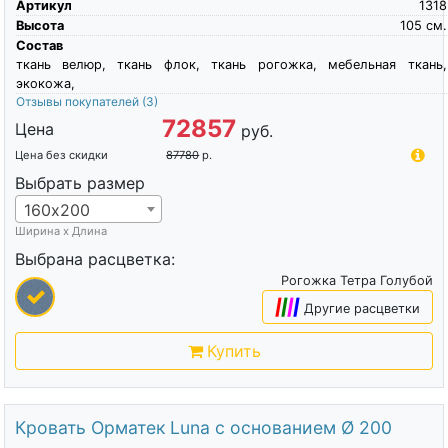
Артикул
1318
Высота
105
см.
Состав
ткань велюр, ткань флок, ткань рогожка, мебельная ткань,
экокожа,
Отзывы покупателей
(3)
72857
Цена
руб.
Цена без скидки
87780
р.
Выбрать размер
160х200
Ширина х Длина
Выбрана расцветка:
Рогожка Тетра Голубой
|
|
|
|
Другие расцветки
Купить
Кровать Орматек Luna с основанием Ø 200