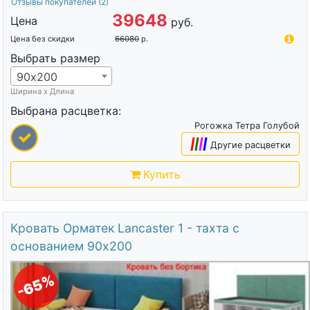
Отзывы покупателей
(2)
39648
Цена
руб.
Цена без скидки
66080
р.
Выбрать размер
90х200
Ширина х Длина
Выбрана расцветка:
Рогожка Тетра Голубой
|
|
|
|
Другие расцветки
Купить
Кровать Орматек Lancaster 1 - тахта с
основанием 90х200
-65%