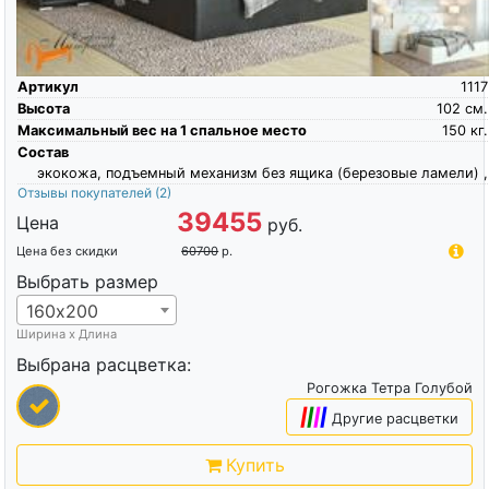
Артикул
1117
Высота
102
см.
Максимальный вес на 1 спальное место
150
кг.
Состав
экокожа, подъемный механизм без ящика (березовые ламели) ,
Отзывы покупателей
(2)
39455
Цена
руб.
Цена без скидки
60700
р.
Выбрать размер
160х200
Ширина х Длина
Выбрана расцветка:
Рогожка Тетра Голубой
|
|
|
|
Другие расцветки
Купить