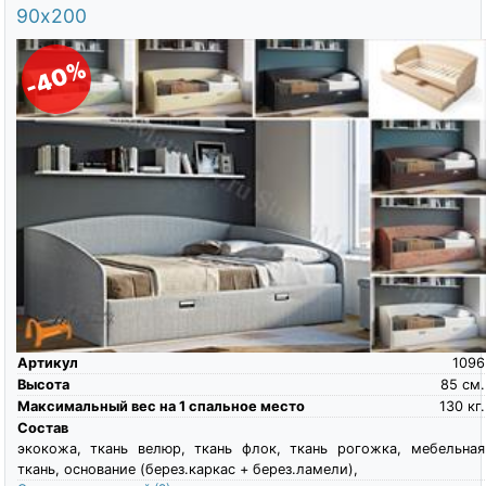
90х200
-40%
Артикул
1096
Высота
85
см.
Максимальный вес на 1 спальное место
130
кг.
Состав
экокожа, ткань велюр, ткань флок, ткань рогожка, мебельная
ткань, основание (берез.каркас + берез.ламели),