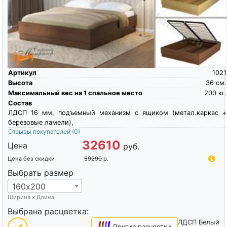
Артикул
1021
Высота
36
см.
Максимальный вес на 1 спальное место
200
кг.
Состав
ЛДСП 16 мм, подъемный механизм с ящиком (метал.каркас +
березовые ламели),
Отзывы покупателей
(0)
32610
Цена
руб.
Цена без скидки
59290
р.
Выбрать размер
160х200
Ширина х Длина
Выбрана расцветка:
ЛДСП Белый
|
|
|
|
Другие расцветки