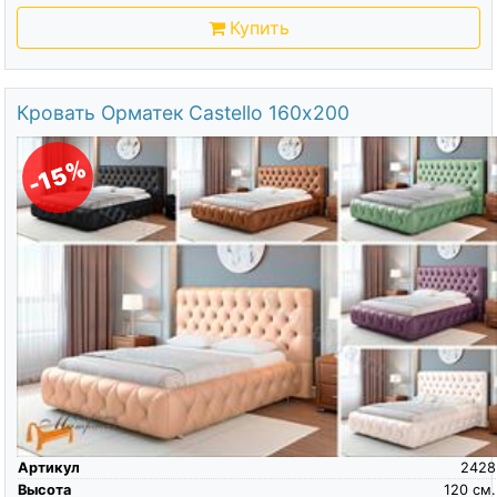
Купить
Кровать Орматек Castello 160х200
-15%
Артикул
2428
Высота
120
см.