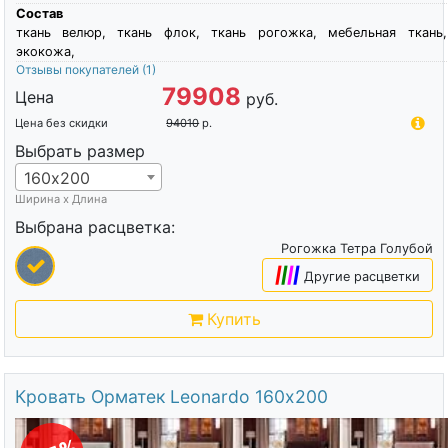
Состав
ткань велюр, ткань флок, ткань рогожка, мебельная ткань,
экокожа,
Отзывы покупателей
(1)
79908
Цена
руб.
Цена без скидки
94010
р.
Выбрать размер
160х200
Ширина х Длина
Выбрана расцветка:
Рогожка Тетра Голубой
|
|
|
|
Другие расцветки
Купить
Кровать Орматек Leonardo 160х200