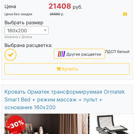
21408
Цена
руб.
Цена без скидки
35680
р.
Выбрать размер
160х200
Ширина х Длина
Выбрана расцветка:
ЛДСП Белый
|
|
|
|
Другие расцветки
Купить
Кровать Орматек трансформируемая Ormatek
Smart Bed + режим массаж + пульт +
основание 160х200
-30%