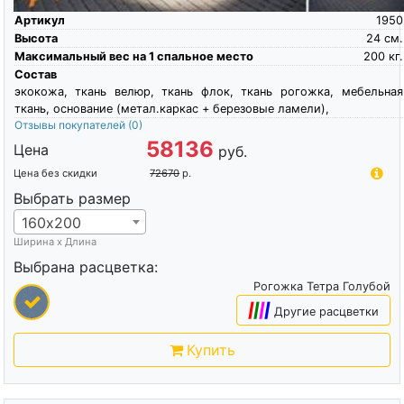
Артикул
1950
Высота
24
см.
Максимальный вес на 1 спальное место
200
кг.
Состав
экокожа, ткань велюр, ткань флок, ткань рогожка, мебельная
ткань, основание (метал.каркас + березовые ламели),
Отзывы покупателей
(0)
58136
Цена
руб.
Цена без скидки
72670
р.
Выбрать размер
160х200
Ширина х Длина
Выбрана расцветка:
Рогожка Тетра Голубой
|
|
|
|
Другие расцветки
Купить