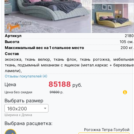
Артикул
2180
Высота
105
см.
Максимальный вес на 1 спальное место
200
кг.
Состав
экокожа, ткань велюр, ткань флок, ткань рогожка, мебельная
ткань, подъемный механизм с ящиком (метал.каркас + березовые
ламели),
Отзывы покупателей
(4)
85188
Цена
руб.
Цена без скидки
91600
р.
Выбрать размер
160х200
Ширина х Длина
Выбрана расцветка:
Рогожка Тетра Голубой