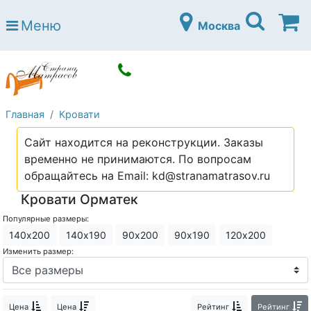
Страна матрасов
Меню
Москва
Open submenu (Матрасы)
Матрасы
Open submenu (Кровати)
Кровати
Open submenu (Аксессуары)
Аксессуары
Главная
Кровати
Open submenu (Диваны)
Диваны
Сайт находится на реконструкции. Заказы
Open submenu (Постельное белье)
Постельное белье
временно не принимаются. По вопросам
Open submenu (Мебель)
обращайтесь на Email: kd@stranamatrasov.ru
Мебель
Кровати Орматек
Open submenu (Основания)
Основания
Популярные размеры:
Open submenu (Детские матрасы)
Детские матрасы
140х200
140х190
90х200
90х190
120х200
Изменить размер:
Open submenu (Детские кровати)
Детские кровати
Open submenu (Шкафы)
Шкафы
Цена
Цена
Рейтинг
Рейтинг