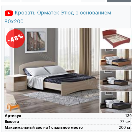
О компании
Кровать Орматек Этюд с основанием
Контакты
80х200
Доставка по городу
-48%
Артикул
130
Высота
77
см.
Максимальный вес на 1 спальное место
200
кг.