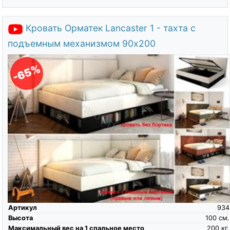
Кровать Орматек Lancaster 1 - тахта с
подъемным механизмом 90х200
-65%
Артикул
934
Высота
100
см.
Максимальный вес на 1 спальное место
200
кг.