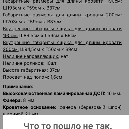
Габаритные размеры для длины кровати 190см:
Ш193см х Г59см х В37см
Габаритные размеры для длины кровати 200см:
Ш203см х Г59см х В37см
Внутренние габариты ящика для длины кровати
190см:
Ш89,5см х Г56см х В9см
Внутренние габариты ящика для длины кровати
200см:
Ш94,5см х Г56см х В9см
Наличие направляющих:
нет
Наличие роликов:
10шт
Высота габаритная:
37см
Просвет над полом:
1,6см
Примечание:
Высококачественная ламинированная ДСП:
16 мм.
Фанера:
8 мм
Кроватное основание:
фанера (березовый шпон)
шириной 21 мм.
Ламель:
гнуто-клееная фанера (березовый шпон),
Что то пошло не так.
максимальная нагрузка на одну ламель – 25 кг.