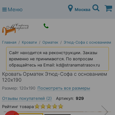
Страна матрасов
Меню
Москва
Open submenu (Матрасы)
Матрасы
Open submenu (Кровати)
Кровати
Open submenu (Аксессуары)
Аксессуары
Главная
Кровати
Орматек
Этюд-Софа с основанием
Open submenu (Диваны)
Диваны
Сайт находится на реконструкции. Заказы
Open submenu (Постельное белье)
Постельное белье
временно не принимаются. По вопросам
Open submenu (Мебель)
обращайтесь на Email: kd@stranamatrasov.ru
Мебель
Кровать Орматек Этюд-Софа с основанием
Open submenu (Основания)
Основания
120х190
Open submenu (Детские матрасы)
Детские матрасы
Размер: 120х190
Посмотреть все размеры
Open submenu (Детские кровати)
Детские кровати
Отзывы покупателей
(2)
Артикул:
929
Open submenu (Шкафы)
Рейтинг товара
Шкафы