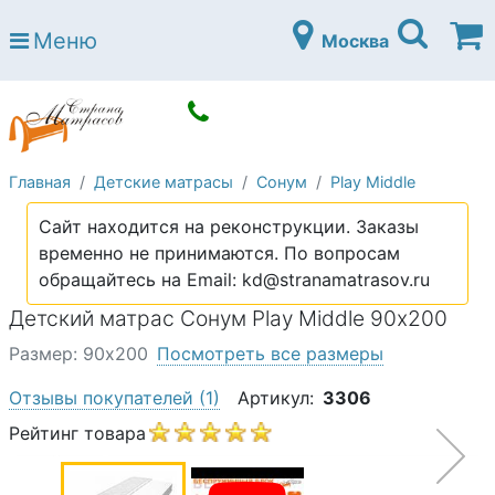
Страна матрасов
Меню
Москва
Open submenu (Матрасы)
Матрасы
Open submenu (Кровати)
Кровати
Open submenu (Аксессуары)
Аксессуары
Главная
Детские матрасы
Сонум
Play Middle
Open submenu (Диваны)
Диваны
Сайт находится на реконструкции. Заказы
Open submenu (Постельное белье)
Постельное белье
временно не принимаются. По вопросам
Open submenu (Мебель)
обращайтесь на Email: kd@stranamatrasov.ru
Мебель
Детский матрас Сонум Play Middle 90х200
Open submenu (Основания)
Основания
Размер: 90х200
Посмотреть все размеры
Open submenu (Детские матрасы)
Детские матрасы
Отзывы покупателей
(1)
Артикул:
3306
Open submenu (Детские кровати)
Детские кровати
Рейтинг товара
Open submenu (Шкафы)
Шкафы