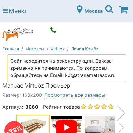
Страна матрасов
Меню
Москва
Open submenu (Матрасы)
Матрасы
Open submenu (Кровати)
Кровати
Open submenu (Аксессуары)
Аксессуары
Главная
Матрасы
Virtuoz
Линия Комби
Open submenu (Диваны)
Диваны
Сайт находится на реконструкции. Заказы
Open submenu (Постельное белье)
Постельное белье
временно не принимаются. По вопросам
Open submenu (Мебель)
обращайтесь на Email: kd@stranamatrasov.ru
Мебель
Матрас Virtuoz Премьер
Open submenu (Основания)
Основания
Размер: 160х200
Посмотреть все размеры
Open submenu (Детские матрасы)
Детские матрасы
Артикул:
3060
Рейтинг товара
Open submenu (Детские кровати)
Детские кровати
Open submenu (Шкафы)
Шкафы
-33%