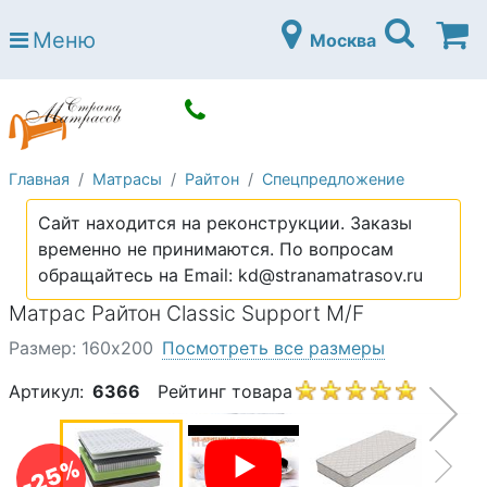
Страна матрасов
Меню
Москва
Open submenu (Матрасы)
Матрасы
Open submenu (Кровати)
Кровати
Open submenu (Аксессуары)
Аксессуары
Главная
Матрасы
Райтон
Спецпредложение
Open submenu (Диваны)
Диваны
Сайт находится на реконструкции. Заказы
Open submenu (Постельное белье)
Постельное белье
временно не принимаются. По вопросам
Open submenu (Мебель)
обращайтесь на Email: kd@stranamatrasov.ru
Мебель
Матрас Райтон Classic Support M/F
Open submenu (Основания)
Основания
Размер: 160х200
Посмотреть все размеры
Open submenu (Детские матрасы)
Детские матрасы
Артикул:
6366
Рейтинг товара
Open submenu (Детские кровати)
Детские кровати
Open submenu (Шкафы)
Шкафы
-25%