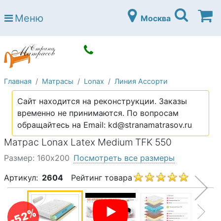
Страна матрасов
Меню
Москва
Open submenu (Матрасы)
Матрасы
Open submenu (Кровати)
Кровати
Open submenu (Аксессуары)
Аксессуары
Главная
Матрасы
Lonax
Линия Ассорти
Open submenu (Диваны)
Диваны
Сайт находится на реконструкции. Заказы
Open submenu (Постельное белье)
Постельное белье
временно не принимаются. По вопросам
Open submenu (Мебель)
обращайтесь на Email: kd@stranamatrasov.ru
Мебель
Матрас Lonax Latex Medium TFK 550
Open submenu (Основания)
Основания
Размер: 160х200
Посмотреть все размеры
Open submenu (Детские матрасы)
Детские матрасы
Артикул:
2604
Рейтинг товара
Open submenu (Детские кровати)
Детские кровати
Open submenu (Шкафы)
Шкафы
-52%