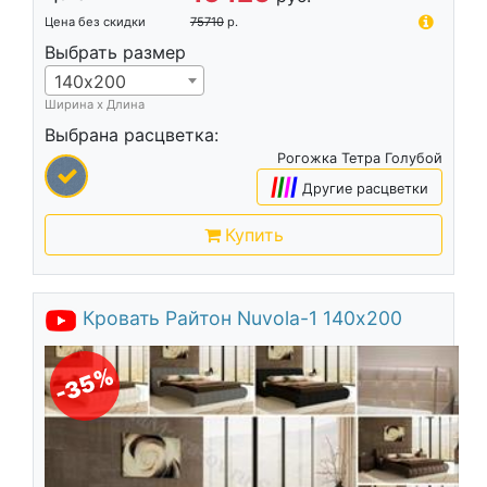
Цена без скидки
75710
р.
Выбрать размер
140х200
Ширина х Длина
Выбрана расцветка:
Рогожка Тетра Голубой
|
|
|
|
Другие расцветки
Купить
Кровать Райтон Nuvola-1 140х200
-35%