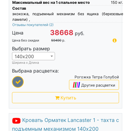
Максимальный вес на 1 спальное место
150
кг.
Состав
экокожа, подъемный механизм без ящика (березовые
ламели) ,
Отзывы покупателей
(2)
38668
Цена
руб.
Цена без скидки
59490
р.
Выбрать размер
140х200
Ширина х Длина
Выбрана расцветка:
Рогожка Тетра Голубой
|
|
|
|
Другие расцветки
Купить
Кровать Орматек Lancaster 1 - тахта с
подъемным механизмом 140х200