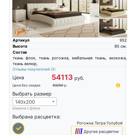
Артикул
952
Высота
85
см.
Состав
ткань флок, ткань рогожка, мебельная ткань, экокожа,
ткань велюр,
Отзывы покупателей
(3)
54113
Цена
руб.
Цена без скидки
83250
р.
Выбрать размер
140х200
Ширина х Длина
Выбрана расцветка:
Рогожка Тетра Голубой
|
|
|
|
Другие расцветки