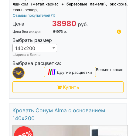
ящиком (метал.каркас + березовые ламели), экокожа,
ткань велюр,
Отзывы покупателей
(1)
38980
Цена
руб.
Цена без скидки
51973
р.
Выбрать размер
140х200
Ширина х Длина
Выбрана расцветка:
Вельвет какао
|
|
|
|
Другие расцветки
Купить
Кровать Сонум Alma с основанием
140х200
-25%