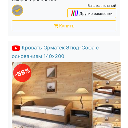
Багама льняной
|
|
|
|
Другие расцветки
Купить
Кровать Орматек Этюд-Софа с
основанием 140х200
-55%