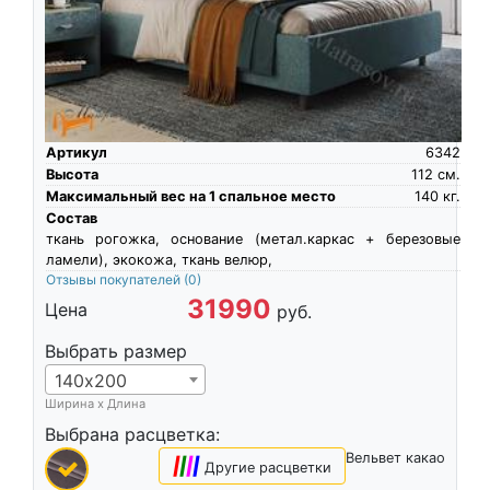
Артикул
6342
Высота
112
см.
Максимальный вес на 1 спальное место
140
кг.
Состав
ткань рогожка, основание (метал.каркас + березовые
ламели), экокожа, ткань велюр,
Отзывы покупателей
(0)
31990
Цена
руб.
Выбрать размер
140х200
Ширина х Длина
Выбрана расцветка:
Вельвет какао
|
|
|
|
Другие расцветки