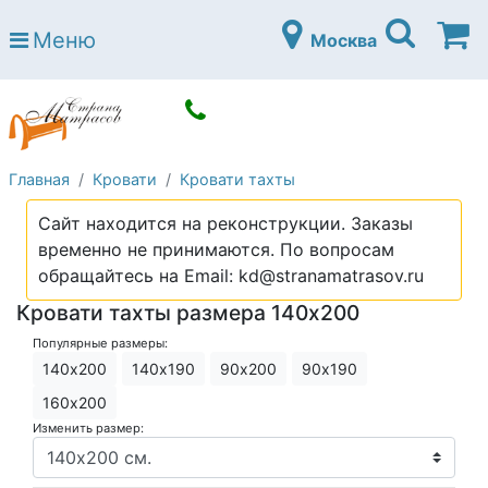
Страна матрасов
Меню
Москва
Open submenu (Матрасы)
Матрасы
Open submenu (Кровати)
Кровати
Open submenu (Аксессуары)
Аксессуары
Главная
Кровати
Кровати тахты
Open submenu (Диваны)
Диваны
Сайт находится на реконструкции. Заказы
Open submenu (Постельное белье)
Постельное белье
временно не принимаются. По вопросам
Open submenu (Мебель)
обращайтесь на Email: kd@stranamatrasov.ru
Мебель
Кровати тахты размера 140x200
Open submenu (Основания)
Основания
Популярные размеры:
Open submenu (Детские матрасы)
Детские матрасы
140х200
140х190
90х200
90х190
Open submenu (Детские кровати)
160х200
Детские кровати
Изменить размер:
Open submenu (Шкафы)
Шкафы