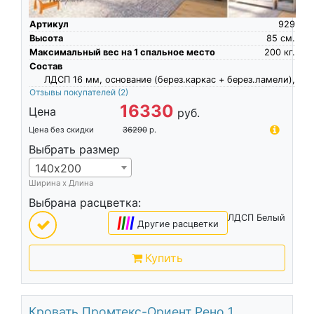
Артикул
929
Высота
85
см.
Максимальный вес на 1 спальное место
200
кг.
Состав
ЛДСП 16 мм, основание (берез.каркас + берез.ламели),
Отзывы покупателей
(2)
16330
Цена
руб.
Цена без скидки
36290
р.
Выбрать размер
140х200
Ширина х Длина
Выбрана расцветка:
ЛДСП Белый
|
|
|
|
Другие расцветки
Купить
Кровать Промтекс-Ориент Рено 1