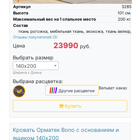
Артикул
3285
Высота
101
см.
Максимальный вес на 1 спальное место
200
кг.
Состав
ткань рогожка, мебельная ткань, экокожа, ткань велюр,
Отзывы покупателей
(3)
23990
Цена
руб.
Выбрать размер
140х200
Ширина х Длина
Выбрана расцветка:
Вельвет какао
|
|
|
|
Другие расцветки
Купить
Кровать Орматек Bono с основанием и
ящиком 140х200