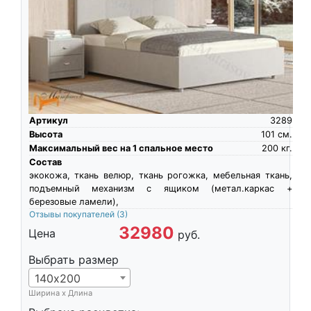
Артикул
3289
Высота
101
см.
Максимальный вес на 1 спальное место
200
кг.
Состав
экокожа, ткань велюр, ткань рогожка, мебельная ткань,
подъемный механизм с ящиком (метал.каркас +
березовые ламели),
Отзывы покупателей
(3)
32980
Цена
руб.
Выбрать размер
140х200
Ширина х Длина