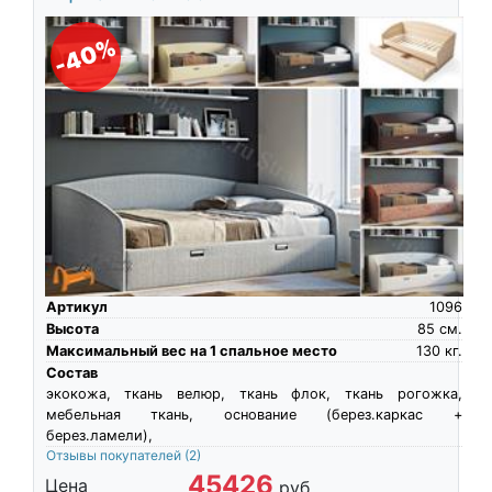
-40%
Артикул
1096
Высота
85
см.
Максимальный вес на 1 спальное место
130
кг.
Состав
экокожа, ткань велюр, ткань флок, ткань рогожка,
мебельная ткань, основание (берез.каркас +
берез.ламели),
Отзывы покупателей
(2)
45426
Цена
руб.