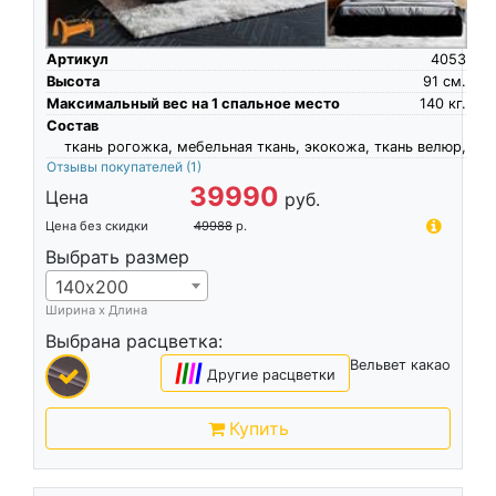
Артикул
4053
Высота
91
см.
Максимальный вес на 1 спальное место
140
кг.
Состав
ткань рогожка, мебельная ткань, экокожа, ткань велюр,
Отзывы покупателей
(1)
39990
Цена
руб.
Цена без скидки
49988
р.
Выбрать размер
140х200
Ширина х Длина
Выбрана расцветка:
Вельвет какао
|
|
|
|
Другие расцветки
Купить