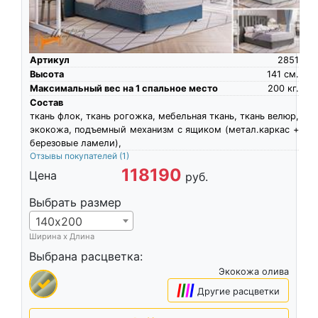
Артикул
2851
Высота
141
см.
Максимальный вес на 1 спальное место
200
кг.
Состав
ткань флок, ткань рогожка, мебельная ткань, ткань велюр,
экокожа, подъемный механизм с ящиком (метал.каркас +
березовые ламели),
Отзывы покупателей
(1)
118190
Цена
руб.
Выбрать размер
140х200
Ширина х Длина
Выбрана расцветка:
Экокожа олива
|
|
|
|
Другие расцветки