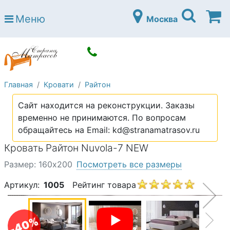
Страна матрасов
Меню
Москва
Open submenu (Матрасы)
Матрасы
Open submenu (Кровати)
Кровати
Open submenu (Аксессуары)
Аксессуары
Главная
Кровати
Райтон
Open submenu (Диваны)
Диваны
Сайт находится на реконструкции. Заказы
Open submenu (Постельное белье)
Постельное белье
временно не принимаются. По вопросам
Open submenu (Мебель)
обращайтесь на Email: kd@stranamatrasov.ru
Мебель
Кровать Райтон Nuvola-7 NEW
Open submenu (Основания)
Основания
Размер: 160х200
Посмотреть все размеры
Open submenu (Детские матрасы)
Детские матрасы
Артикул:
1005
Рейтинг товара
Open submenu (Детские кровати)
Детские кровати
Open submenu (Шкафы)
Шкафы
-40%