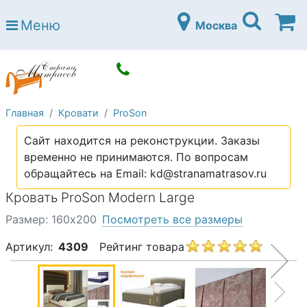
Страна матрасов
Меню
Москва
Open submenu (Матрасы)
Матрасы
Open submenu (Кровати)
Кровати
Open submenu (Аксессуары)
Аксессуары
Главная
Кровати
ProSon
Open submenu (Диваны)
Диваны
Сайт находится на реконструкции. Заказы
Open submenu (Постельное белье)
Постельное белье
временно не принимаются. По вопросам
Open submenu (Мебель)
обращайтесь на Email: kd@stranamatrasov.ru
Мебель
Кровать ProSon Modern Large
Open submenu (Основания)
Основания
Размер: 160х200
Посмотреть все размеры
Open submenu (Детские матрасы)
Детские матрасы
Артикул:
4309
Рейтинг товара
Open submenu (Детские кровати)
Детские кровати
Open submenu (Шкафы)
Шкафы