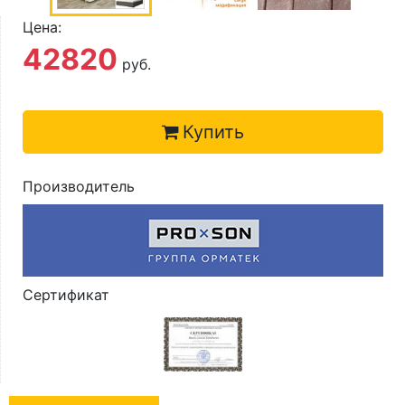
О компании
Цена:
Контакты
42820
руб.
Доставка по городу
Купить
Производитель
Сертификат